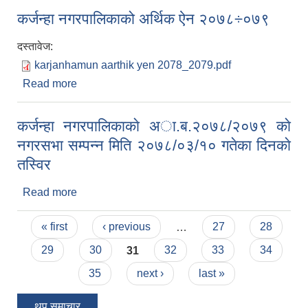
कर्जन्हा नगरपालिकाको अर्थिक ऐन २०७८÷०७९
दस्तावेज:
karjanhamun aarthik yen 2078_2079.pdf
Read more
about कर्जन्हा नगरपालिकाको अर्थिक ऐन २०७८÷०७९
कर्जन्हा नगरपालिकाकाे अा.ब.२०७८/२०७९ काे
नगरसभा सम्पन्न मिति २०७८/०३/१० गतेका दिनकाे
तस्विर
Read more
about कर्जन्हा नगरपालिकाकाे अा.ब.२०७८/२०७९ काे
नगरसभा सम्पन्न मिति २०७८/०३/१० गतेका दिनकाे तस्विर
Pages
« first
‹ previous
…
27
28
29
30
31
32
33
34
35
next ›
last »
थप समाचार