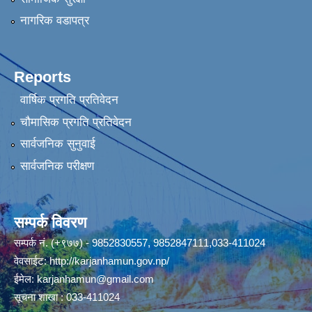
नागरिक वडापत्र
Reports
वार्षिक प्रगति प्रतिवेदन
चौमासिक प्रगति प्रतिवेदन
सार्वजनिक सुनुवाई
सार्वजनिक परीक्षण
सम्पर्क विवरण
सम्पर्क नं. (+९७७) - 9852830557, 9852847111,033-411024
वेवसाईट:
http://karjanhamun.gov.np/
ईमेल:
karjanhamun@gmail.com
सूचना शाखा : 033-411024