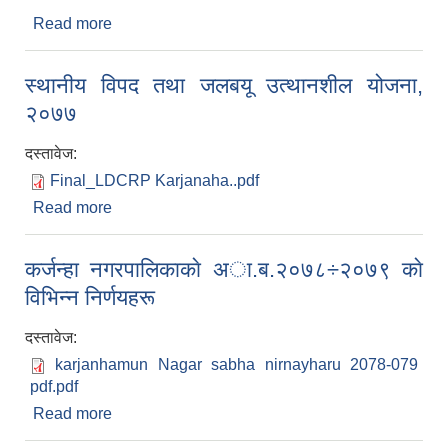
Read more
about कोरोना भाइरस कोभिड १९ बाट जोगिनका लागि
सिरहाको कर्जन्हा नगरपालिकालाई ठूलो सहयोग भएको छ ।
बिहिबार दलित सरोकार मञ्च सप्तरीले कर्जन्हा
स्थानीय विपद तथा जलबयू उत्थानशील योजना,
नगरपालिकालाई करिब ८० लाख बराबरको स्वास्थ्य संग
२०७७
सम्बन्धीत विभिन्न समाग्रीहरु उपलब्ध गराएका हुन् ।
दस्तावेज:
Final_LDCRP Karjanaha..pdf
Read more
about स्थानीय विपद तथा जलबयू उत्थानशील योजना,
२०७७
कर्जन्हा नगरपालिकाकाे अा.ब.२०७८÷२०७९ काे
विभिन्न निर्णयहरू
दस्तावेज:
karjanhamun Nagar sabha nirnayharu 2078-079
pdf.pdf
Read more
about कर्जन्हा नगरपालिकाकाे अा.ब.२०७८÷२०७९ काे
विभिन्न निर्णयहरू