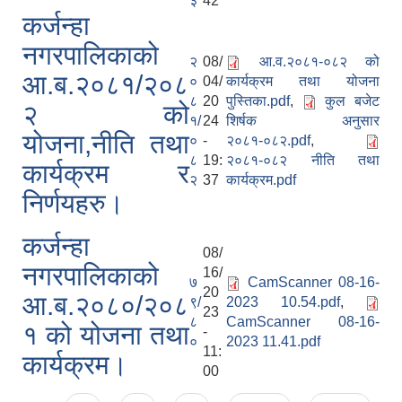
३
42
कर्जन्हा
नगरपालिकाको
२
08/
आ.व.२०८१-०८२ को
आ.ब.२०८१/२०८
०
04/
कार्यक्रम तथा योजना
८
20
पुस्तिका.pdf
,
कुल बजेट
२ को
१/
24
शिर्षक अनुसार
योजना,नीति तथा
०
-
२०८१-०८२.pdf
,
८
19:
२०८१-०८२ नीति तथा
कार्यक्रम र
२
37
कार्यक्रम.pdf
निर्णयहरु।
कर्जन्हा
08/
नगरपालिकाको
16/
७
CamScanner 08-16-
20
आ.ब.२०८०/२०८
९/
2023 10.54.pdf
,
23
८
CamScanner 08-16-
१ को योजना तथा
-
०
2023 11.41.pdf
11:
कार्यक्रम।
00