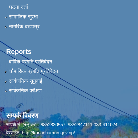
घटना दर्ता
सामाजिक सुरक्षा
नागरिक वडापत्र
Reports
वार्षिक प्रगति प्रतिवेदन
चौमासिक प्रगति प्रतिवेदन
सार्वजनिक सुनुवाई
सार्वजनिक परीक्षण
सम्पर्क विवरण
सम्पर्क नं. (+९७७) - 9852830557, 9852847111,033-411024
वेवसाईट:
http://karjanhamun.gov.np/