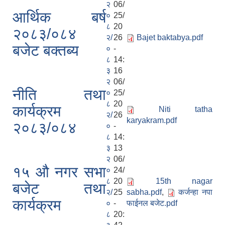
२
06/
आर्थिक बर्ष
०
25/
८
20
२०८३/०८४
२/
26
Bajet baktabya.pdf
बजेट बक्तब्य
०
-
८
14:
३
16
२
06/
नीति तथा
०
25/
८
20
कार्यक्रम
Niti tatha
२/
26
karyakram.pdf
२०८३/०८४
०
-
८
14:
३
13
२
06/
१५ औ नगर सभा
०
24/
८
20
15th nagar
बजेट तथा
२/
25
sabha.pdf
,
कर्जन्हा नपा
कार्यक्रम
०
-
फाईनल बजेट.pdf
८
20: