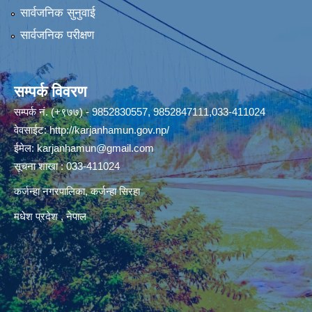
सार्वजनिक सुनुवाई
सार्वजनिक परीक्षण
सम्पर्क विवरण
सम्पर्क नं. (+९७७) - 9852830557, 9852847111,033-411024
वेवसाईट:
http://karjanhamun.gov.np/
ईमेल:
karjanhamun@gmail.com
सूचना शाखा : 033-411024
कर्जन्हा नगरपालिका, कर्जन्हा सिरहा
मधेश प्रदेश , नेपाल