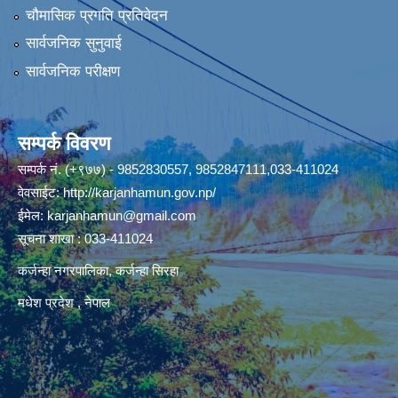
चौमासिक प्रगति प्रतिवेदन
सार्वजनिक सुनुवाई
सार्वजनिक परीक्षण
सम्पर्क विवरण
सम्पर्क नं. (+९७७) - 9852830557, 9852847111,033-411024
वेवसाईट:
http://karjanhamun.gov.np/
ईमेल:
karjanhamun@gmail.com
सूचना शाखा : 033-411024
कर्जन्हा नगरपालिका, कर्जन्हा सिरहा
मधेश प्रदेश , नेपाल