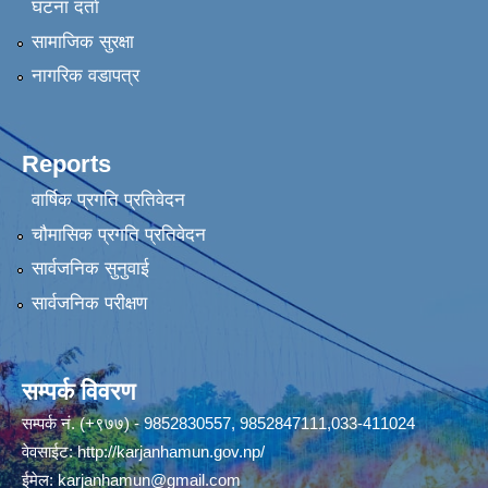
घटना दर्ता
सामाजिक सुरक्षा
नागरिक वडापत्र
Reports
वार्षिक प्रगति प्रतिवेदन
चौमासिक प्रगति प्रतिवेदन
सार्वजनिक सुनुवाई
सार्वजनिक परीक्षण
सम्पर्क विवरण
सम्पर्क नं. (+९७७) - 9852830557, 9852847111,033-411024
वेवसाईट:
http://karjanhamun.gov.np/
ईमेल:
karjanhamun@gmail.com