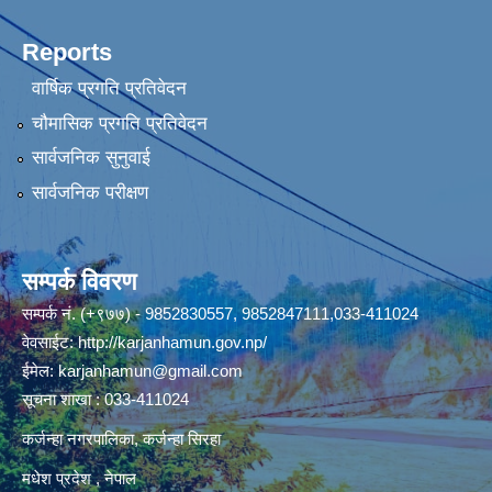
Reports
वार्षिक प्रगति प्रतिवेदन
चौमासिक प्रगति प्रतिवेदन
सार्वजनिक सुनुवाई
सार्वजनिक परीक्षण
सम्पर्क विवरण
सम्पर्क नं. (+९७७) - 9852830557, 9852847111,033-411024
वेवसाईट:
http://karjanhamun.gov.np/
ईमेल:
karjanhamun@gmail.com
सूचना शाखा : 033-411024
कर्जन्हा नगरपालिका, कर्जन्हा सिरहा
मधेश प्रदेश , नेपाल