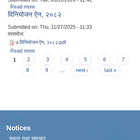
Read more
about कर्जन्हा नगरपालिका स्यनेटरी प्याड उत्पादन अनुदान
विनियोजन ऐन, २०८२
कार्यक्रमका लागि प्रबिधि हस्तान्तरण कार्यविधि,२०८२
Submitted on:
Thu, 11/27/2025 - 11:33
दस्तावेज:
७.विनियोजन ऐन, २०८२.pdf
Read more
about विनियोजन ऐन, २०८२
Pages
1
2
3
4
5
6
7
8
9
…
next ›
last »
Notices
सूचना तथा समाचार