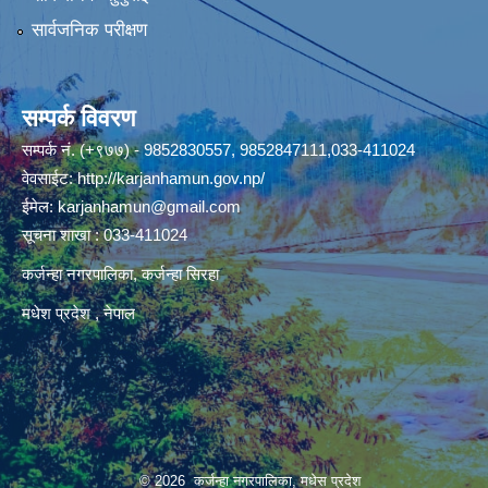
सार्वजनिक परीक्षण
सम्पर्क विवरण
सम्पर्क नं. (+९७७) - 9852830557, 9852847111,033-411024
वेवसाईट:
http://karjanhamun.gov.np/
ईमेल:
karjanhamun@gmail.com
सूचना शाखा : 033-411024
कर्जन्हा नगरपालिका, कर्जन्हा सिरहा
मधेश प्रदेश , नेपाल
© 2026 कर्जन्हा नगरपालिका, मधेस प्रदेश