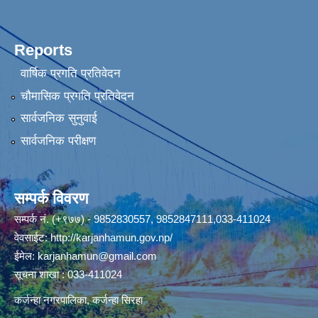
Reports
वार्षिक प्रगति प्रतिवेदन
चौमासिक प्रगति प्रतिवेदन
सार्वजनिक सुनुवाई
सार्वजनिक परीक्षण
सम्पर्क विवरण
सम्पर्क नं. (+९७७) - 9852830557, 9852847111,033-411024
वेवसाईट:
http://karjanhamun.gov.np/
ईमेल:
karjanhamun@gmail.com
सूचना शाखा : 033-411024
कर्जन्हा नगरपालिका, कर्जन्हा सिरहा