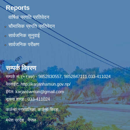
Reports
वार्षिक प्रगति प्रतिवेदन
चौमासिक प्रगति प्रतिवेदन
सार्वजनिक सुनुवाई
सार्वजनिक परीक्षण
सम्पर्क विवरण
सम्पर्क नं. (+९७७) - 9852830557, 9852847111,033-411024
वेवसाईट:
http://karjanhamun.gov.np/
ईमेल:
karjanhamun@gmail.com
सूचना शाखा : 033-411024
कर्जन्हा नगरपालिका, कर्जन्हा सिरहा
मधेश प्रदेश , नेपाल