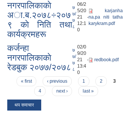
नगरपालिकाकाे
06/2
७
5/20
karjanha
अा.ब.२०७८÷२०७
७/
21 -
na.pa niti tatha
७
९ काे निति तथा
12:1
karykram.pdf
८
0
कार्यक्रमहरू
कर्जन्हा
02/0
७
9/20
नगरपालिकाकाे
७/
21 -
redbook.pdf
७
रेडबुक २०७७/२०७८
13:4
८
0
Pages
« first
‹ previous
1
2
3
4
next ›
last »
थप समाचार