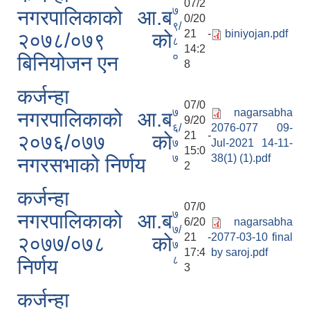
07/2
७
नगरपालिकाको आ.ब
0/20
९/
21 -
biniyojan.pdf
२०७८/०७९ को
८
14:2
०
बिनियोजन एन
8
कर्जन्हा
07/0
७
nagarsabha
नगरपालिकाको आ.ब
9/20
६/
2076-077 09-
21 -
२०७६/०७७ को
७
Jul-2021 14-11-
15:0
७
38(1) (1).pdf
नगरसभाको निर्णय
2
कर्जन्हा
07/0
७
नगरपालिकाको आ.ब
6/20
nagarsabha
७/
21 -
2077-03-10 final
२०७७/०७८ को
७
17:4
by saroj.pdf
८
निर्णय
3
कर्जन्हा