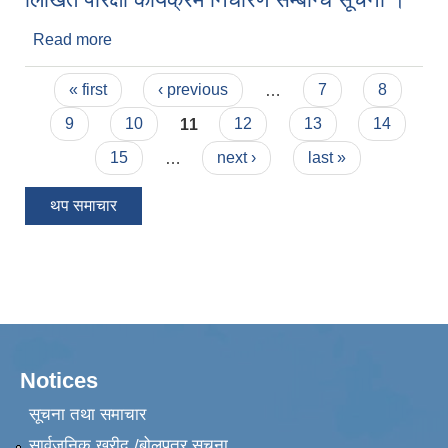
Read more
about अधारभुत तहको नगर स्वयंसेबक शिक्षक पदको
लिखित परिक्षा कार्यक्रम निर्धारण सम्बन्धि सूचना ।
Pages
« first
‹ previous
…
7
8
9
10
11
12
13
14
15
…
next ›
last »
थप समाचार
Notices
सूचना तथा समाचार
सार्वजनिक खरीद /बोलपत्र सूचना