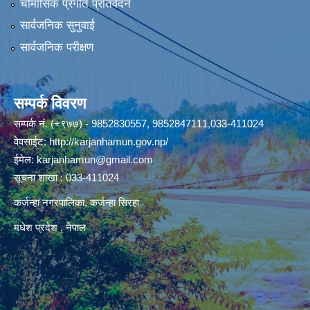
चौमासिक प्रगति प्रतिवेदन
सार्वजनिक सुनुवाई
सार्वजनिक परीक्षण
सम्पर्क विवरण
सम्पर्क नं. (+९७७) - 9852830557, 9852847111,033-411024
वेवसाईट:
http://karjanhamun.gov.np/
ईमेल:
karjanhamun@gmail.com
सूचना शाखा : 033-411024
कर्जन्हा नगरपालिका, कर्जन्हा सिरहा
मधेश प्रदेश , नेपाल