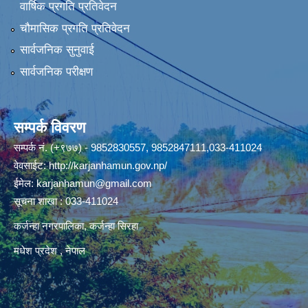
वार्षिक प्रगति प्रतिवेदन
चौमासिक प्रगति प्रतिवेदन
सार्वजनिक सुनुवाई
सार्वजनिक परीक्षण
सम्पर्क विवरण
सम्पर्क नं. (+९७७) - 9852830557, 9852847111,033-411024
वेवसाईट:
http://karjanhamun.gov.np/
ईमेल:
karjanhamun@gmail.com
सूचना शाखा : 033-411024
कर्जन्हा नगरपालिका, कर्जन्हा सिरहा
मधेश प्रदेश , नेपाल