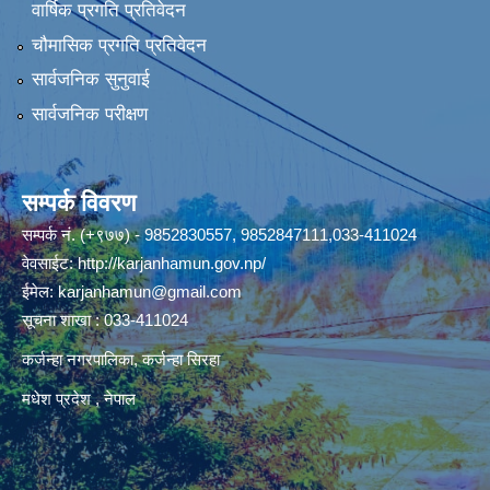
वार्षिक प्रगति प्रतिवेदन
चौमासिक प्रगति प्रतिवेदन
सार्वजनिक सुनुवाई
सार्वजनिक परीक्षण
सम्पर्क विवरण
सम्पर्क नं. (+९७७) - 9852830557, 9852847111,033-411024
वेवसाईट:
http://karjanhamun.gov.np/
ईमेल:
karjanhamun@gmail.com
सूचना शाखा : 033-411024
कर्जन्हा नगरपालिका, कर्जन्हा सिरहा
मधेश प्रदेश , नेपाल