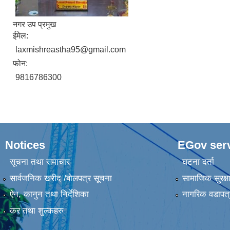
नगर उप प्रमुख
ईमेल:
laxmishreastha95@gmail.com
फोन:
9816786300
Notices
EGov ser
सूचना तथा समाचार
घटना दर्ता
सार्वजनिक खरीद /बोलपत्र सूचना
सामाजिक सुरक्ष
ऐन, कानुन तथा निर्देशिका
नागरिक वडापत्
कर तथा शुल्कहरु