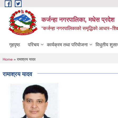
Skip to main content
कर्जन्हा नगरपालिका, मधेस प्रदेश
“कर्जन्हा नगरपालिकाको समृद्धिको आधार–शिक्षा,स
गृहपृष्ठ
परिचय
कार्यक्रम तथा परियोजना
विधुतीय शुसा
You are here
Home
» रामाश्रय यादव
रामाश्रय यादव