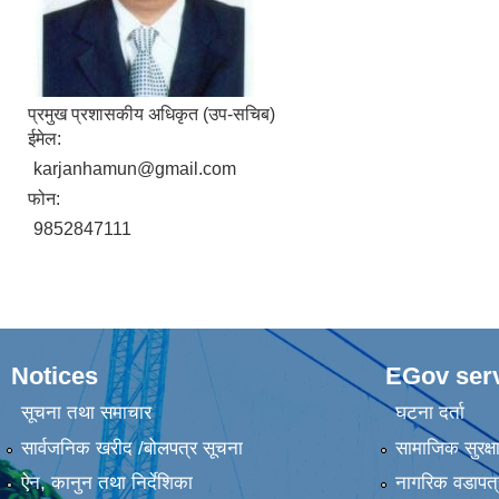
प्रमुख प्रशासकीय अधिकृत (उप-सचिब)
ईमेल:
karjanhamun@gmail.com
फोन:
9852847111
Notices
EGov ser
सूचना तथा समाचार
घटना दर्ता
सार्वजनिक खरीद /बोलपत्र सूचना
सामाजिक सुरक्ष
ऐन, कानुन तथा निर्देशिका
नागरिक वडापत्