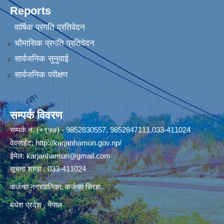
Reports
वार्षिक प्रगति प्रतिवेदन
चौमासिक प्रगति प्रतिवेदन
सार्वजनिक सुनुवाई
सार्वजनिक परीक्षण
सम्पर्क विवरण
सम्पर्क नं. (+९७७) - 9852830557, 9852847111,033-411024
वेवसाईट:
http://karjanhamun.gov.np/
ईमेल:
karjanhamun@gmail.com
सूचना शाखा : 033-411024
कर्जन्हा नगरपालिका, कर्जन्हा सिरहा
मधेश प्रदेश , नेपाल