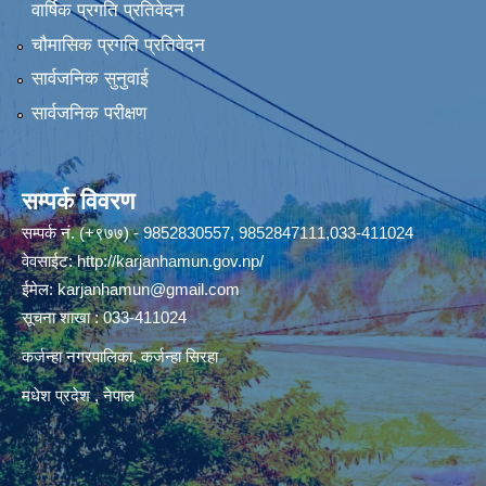
वार्षिक प्रगति प्रतिवेदन
चौमासिक प्रगति प्रतिवेदन
सार्वजनिक सुनुवाई
सार्वजनिक परीक्षण
सम्पर्क विवरण
सम्पर्क नं. (+९७७) - 9852830557, 9852847111,033-411024
वेवसाईट:
http://karjanhamun.gov.np/
ईमेल:
karjanhamun@gmail.com
सूचना शाखा : 033-411024
कर्जन्हा नगरपालिका, कर्जन्हा सिरहा
मधेश प्रदेश , नेपाल